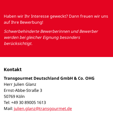
Haben wir Ihr Interesse geweckt? Dann freuen wir uns
auf Ihre Bewerbung!
Schwerbehinderte Bewerberinnen und Bewerber
werden bei gleicher Eignung besonders
berücksichtigt.
Kontakt
Transgourmet Deutschland GmbH & Co. OHG
Herr
Julien
Glanz
Ernst-Abbe-Straße 3
50769 Köln
Tel: +49 30 89005 1613
Mail:
julien.glanz@transgourmet.de