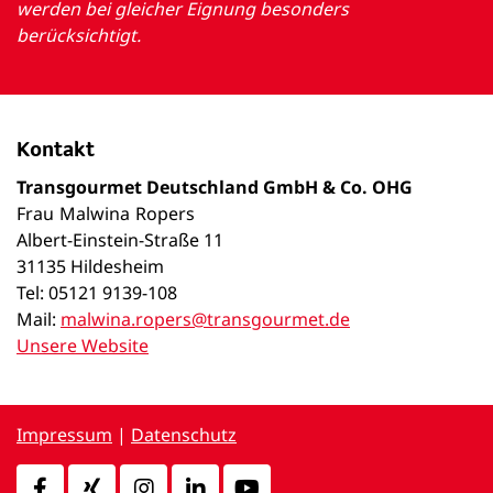
werden bei gleicher Eignung besonders
berücksichtigt.
Kontakt
Transgourmet Deutschland GmbH & Co. OHG
Frau
Malwina
Ropers
Albert-Einstein-Straße 11
31135 Hildesheim
Tel: 05121 9139-108
Mail:
malwina.ropers@transgourmet.de
Unsere Website
Impressum
|
Datenschutz