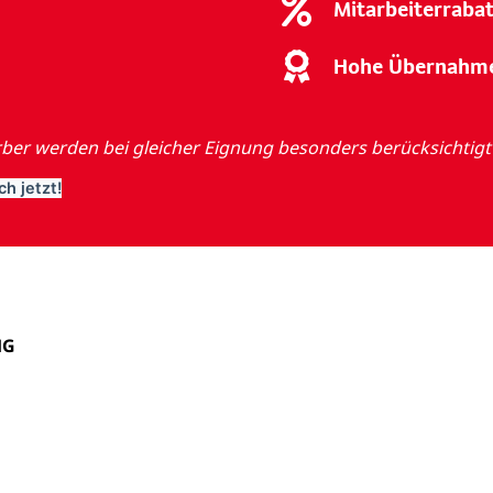
Mitarbeiterraba
Hohe Übernahm
er werden bei gleicher Eignung besonders berücksichtigt
h jetzt!
HG