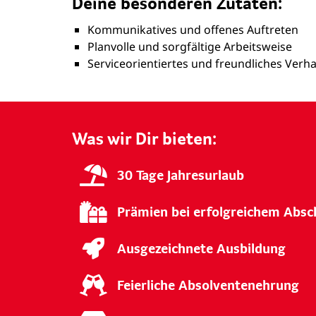
Deine besonderen Zutaten:
Kommunikatives und offenes Auftreten
Planvolle und sorgfältige Arbeitsweise
Serviceorientiertes und freundliches Verha
Was wir Dir bieten:
30 Tage Jahresurlaub
Prämien bei erfolgreichem Absc
Ausgezeichnete Ausbildung
Feierliche Absolventenehrung