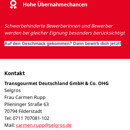
Hohe Übernahmechancen
Schwerbehinderte Bewerberinnen und Bewerber
werden bei gleicher Eignung besonders berücksichtigt
Auf den Geschmack gekommen? Dann bewirb dich jetzt!
Kontakt
Transgourmet Deutschland GmbH & Co. OHG
Selgros
Frau Carmen Rupp
Plieninger Straße 63
70794 Filderstadt
Tel: 0711 707081-102
Mail:
carmen.rupp@selgros.de