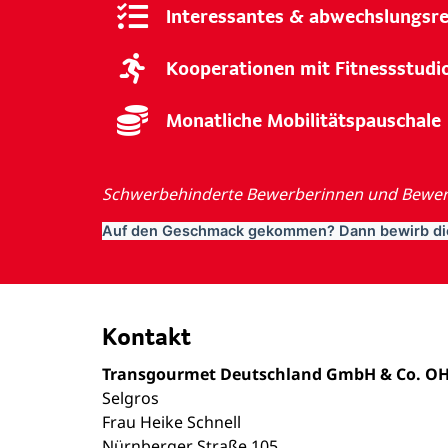
Interessantes & abwechslungsr
Kooperationen mit Fitnessstudi
Monatliche Mobilitätspauschale
Schwerbehinderte Bewerberinnen und Bewerb
Auf den Geschmack gekommen? Dann bewirb dic
Kontakt
Transgourmet Deutschland GmbH & Co. O
Selgros
Frau Heike Schnell
Nürnberger Straße 105