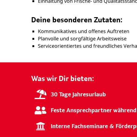
Einhaltung von Frische- und Qualitätsstan
Deine besonderen Zutaten:
Kommunikatives und offenes Auftreten
Planvolle und sorgfältige Arbeitsweise
Serviceorientiertes und freundliches Verha
Was wir Dir bieten:
30 Tage Jahresurlaub
Feste Ansprechpartner während
Interne Fachseminare & Förde