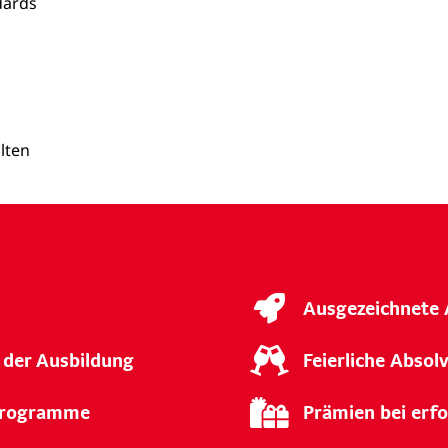
dards
lten
Ausgezeichnete 
 der Ausbildung
Feierliche Abso
rprogramme
Prämien bei erf