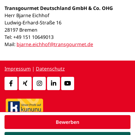
Transgourmet Deutschland GmbH & Co. OHG
Herr Bjarne Eichhof
Ludwig-Erhard-Straße 16
28197 Bremen
Tel: +49 151 10649013
Mail:
bjarne.eichhof@transgourmet.de
Impressum
|
Datenschutz
Bewerben
powered by
d.vinci