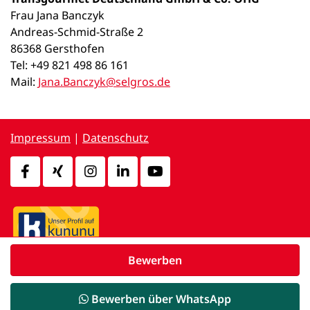
Frau Jana Banczyk
Andreas-Schmid-Straße 2
86368 Gersthofen
Tel: +49 821 498 86 161
Mail:
Jana.Banczyk@selgros.de
Impressum
|
Datenschutz
Bewerben
powered by
d.vinci
Bewerben über WhatsApp