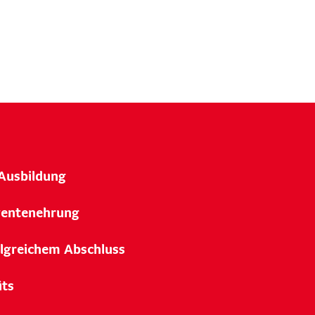
Ausbildung
lventenehrung
olgreichem Abschluss
its