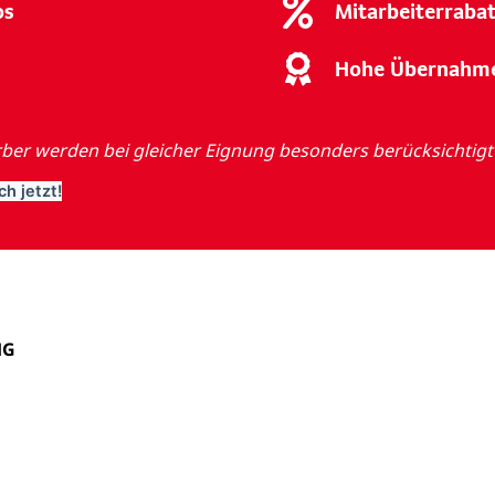
os
Mitarbeiterraba
Hohe Übernahm
er werden bei gleicher Eignung besonders berücksichtigt
h jetzt!
HG