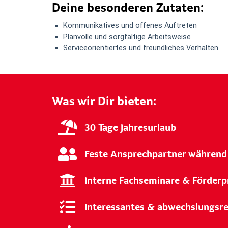
Deine besonderen Zutaten:
Kommunikatives und offenes Auftreten
Planvolle und sorgfältige Arbeitsweise
Serviceorientiertes und freundliches Verhalten
Was wir Dir bieten:
30 Tage Jahresurlaub
Feste Ansprechpartner während
Interne Fachseminare & Förde
Interessantes & abwechslungsr