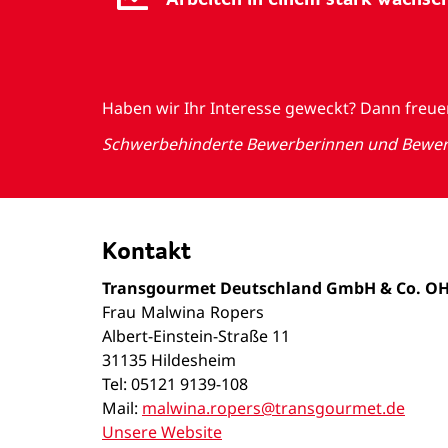
Haben wir Ihr Interesse geweckt? Dann freu
Schwerbehinderte Bewerberinnen und Bewerbe
Kontakt
Transgourmet Deutschland GmbH & Co. O
Frau
Malwina
Ropers
Albert-Einstein-Straße 11
31135 Hildesheim
Tel: 05121 9139-108
Mail:
malwina.ropers@transgourmet.de
Unsere Website