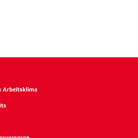
s Arbeitsklima
its
ersvorsorge