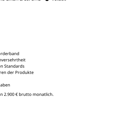
örderband
nversehrtheit
n Standards
ren der Produkte
gaben
n 2.900 € brutto monatlich.