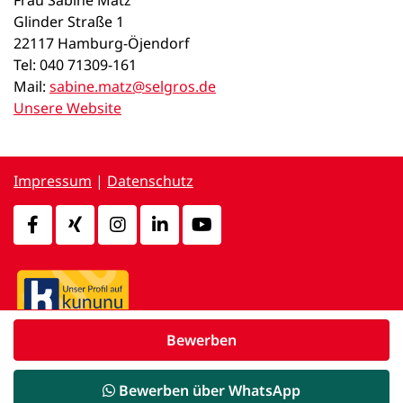
Frau Sabine Matz
Glinder Straße 1
22117 Hamburg-Öjendorf
Tel: 040 71309-161
Mail:
sabine.matz@selgros.de
Unsere Website
Impressum
|
Datenschutz
Bewerben
powered by
d.vinci
Bewerben über WhatsApp