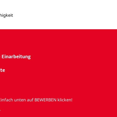
higkeit
e Einarbeitung
tte
Einfach unten auf BEWERBEN klicken!
.