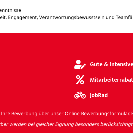
enntnisse
arkeit, Engagement, Verantwortungsbewusstsein und Teamfä
Gute & intensiv
Mitarbeiterraba
JobRad
auf Ihre Bewerbung über unser Online-Bewerbungsformular. 
r werden bei gleicher Eignung besonders berücksichtigt