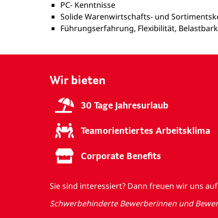
PC- Kenntnisse
Solide Warenwirtschafts- und Sortimentsk
Führungserfahrung, Flexibilität, Belastb
Wir bieten
30 Tage Jahresurlaub
Teamorientiertes Arbeitsklima
Corporate Benefits
Sie sind interessiert? Dann freuen wir uns 
Schwerbehinderte Bewerberinnen und Bewerbe