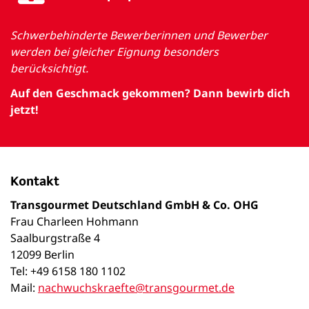
Schwerbehinderte Bewerberinnen und Bewerber
werden bei gleicher Eignung besonders
berücksichtigt.
Auf den Geschmack gekommen? Dann bewirb dich
jetzt!
Kontakt
Transgourmet Deutschland GmbH & Co. OHG
Frau Charleen Hohmann
Saalburgstraße 4
12099 Berlin
Tel: +49 6158 180 1102
Mail:
nachwuchskraefte@transgourmet.de