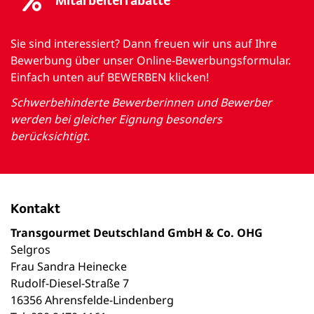
Mitarbeiterrabatte
Sie sind interessiert? Dann freuen wir uns auf Ihre
Bewerbung über unser Online-Bewerbungsformular.
Einfach unten auf BEWERBEN klicken!
Schwerbehinderte Bewerberinnen und Bewerber
werden bei gleicher Eignung besonders
berücksichtigt.
Kontakt
Transgourmet Deutschland GmbH & Co. OHG
Selgros
Frau Sandra Heinecke
Rudolf-Diesel-Straße 7
16356 Ahrensfelde-Lindenberg