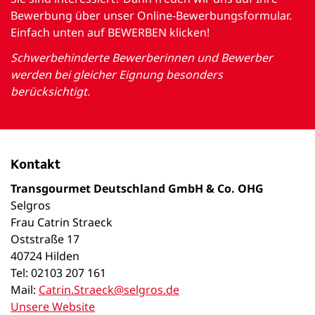
Bewerbung über unser Online-Bewerbungsformular.
Einfach unten auf BEWERBEN klicken!
Schwerbehinderte Bewerberinnen und Bewerber
werden bei gleicher Eignung besonders
berücksichtigt.
Kontakt
Transgourmet Deutschland GmbH & Co. OHG
Selgros
Frau Catrin Straeck
Oststraße 17
40724 Hilden
Tel: 02103 207 161
Mail:
Catrin.Straeck@selgros.de
Unsere Website