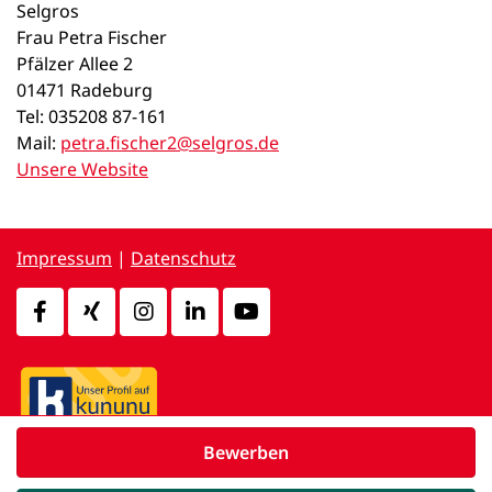
Selgros
Frau Petra Fischer
Pfälzer Allee 2
01471 Radeburg
Tel: 035208 87-161
Mail:
petra.fischer2@selgros.de
Unsere Website
Impressum
|
Datenschutz
Bewerben
powered by
d.vinci