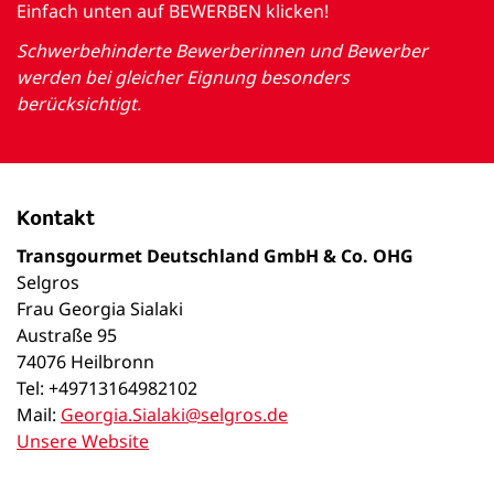
Einfach unten auf BEWERBEN klicken!
Schwerbehinderte Bewerberinnen und Bewerber
werden bei gleicher Eignung besonders
berücksichtigt.
Kontakt
Transgourmet Deutschland GmbH & Co. OHG
Selgros
Frau Georgia Sialaki
Austraße 95
74076 Heilbronn
Tel: +49713164982102
Mail:
Georgia.Sialaki@selgros.de
Unsere Website