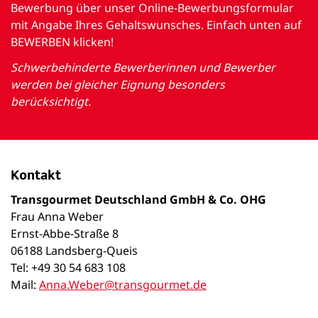
Bewerbung über unser Online-Bewerbungsformular
mit Angabe Ihres Gehaltswunsches. Einfach unten auf
BEWERBEN klicken!
Schwerbehinderte Bewerberinnen und Bewerber
werden bei gleicher Eignung besonders
berücksichtigt.
Kontakt
Transgourmet Deutschland GmbH & Co. OHG
Frau Anna Weber
Ernst-Abbe-Straße 8
06188 Landsberg-Queis
Tel: +49 30 54 683 108
Mail:
Anna.Weber@transgourmet.de