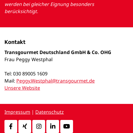
werden bei gleicher Eignung besonders
berücksichtigt.
Kontakt
Transgourmet Deutschland GmbH & Co. OHG
Frau
Peggy
Westphal
Tel: 030 89005 1609
Mail:
Peggy.Westphal@transgourmet.de
Unsere Website
Impressum
|
Datenschutz