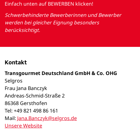
Einfach unten auf BEWERBEN klicken!
Schwerbehinderte Bewerberinnen und Bewerber
werden bei gleicher Eignung besonders
berücksichtigt.
Kontakt
Transgourmet Deutschland GmbH & Co. OHG
Selgros
Frau Jana Banczyk
Andreas-Schmid-Straße 2
86368 Gersthofen
Tel: +49 821 498 86 161
Mail:
Jana.Banczyk@selgros.de
Unsere Website