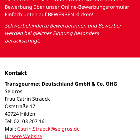
Bewerbung über unser Online-Bewerbungsformular.
Einfach unten auf BEWERBEN klicken!
Schwerbehinderte Bewerberinnen und Bewerber
werden bei gleicher Eignung besonders
berücksichtigt.
Kontakt
Transgourmet Deutschland GmbH & Co. OHG
Selgros
Frau Catrin Straeck
Oststraße 17
40724 Hilden
Tel: 02103 207 161
Mail:
Catrin.Straeck@selgros.de
Unsere Website