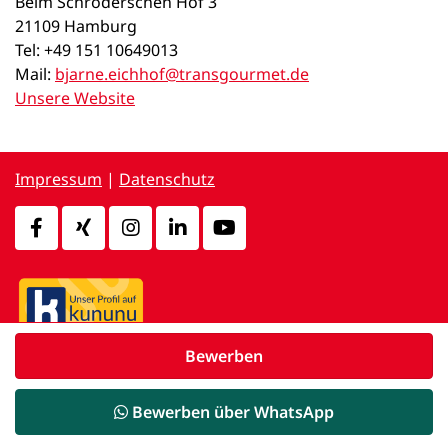
Beim Schröderschen Hof 3
21109 Hamburg
Tel: +49 151 10649013
Mail:
bjarne.eichhof@transgourmet.de
Unsere Website
Impressum
|
Datenschutz
Bewerben
powered by
d.vinci
Bewerben über WhatsApp