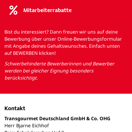
Mitarbeiterrabatte
Bist du interessiert? Dann freuen wir uns auf deine
Bewerbung über unser Online-Bewerbungsformular
mit Angabe deines Gehaltswunsches. Einfach unten
auf BEWERBEN klicken!
Schwerbehinderte Bewerberinnen und Bewerber
werden bei gleicher Eignung besonders
berücksichtigt.
Kontakt
Transgourmet Deutschland GmbH & Co. OHG
Herr
Bjarne
Eichhof