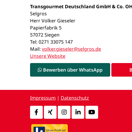
Transgourmet Deutschland GmbH & Co. O
Selgros
Herr Volker Gieseler
Papierfabrik 5
57072 Siegen
Tel: 0271 33075 147
Mail:
volker.gieseler@selgros.de
Unsere Website
Bewerben über WhatsApp
Impressum
|
Datenschutz