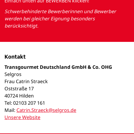
Einfach unten auf BEWERBEN klicken!
Schwerbehinderte Bewerberinnen und Bewerber
werden bei gleicher Eignung besonders
berücksichtigt.
Kontakt
Transgourmet Deutschland GmbH & Co. OHG
Selgros
Frau Catrin Straeck
Oststraße 17
40724 Hilden
Tel: 02103 207 161
Mail:
Catrin.Straeck@selgros.de
Unsere Website