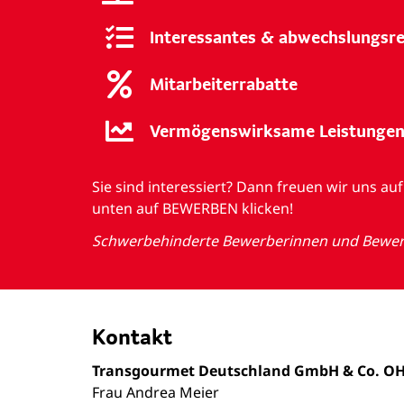
Interessantes & abwechslungsr
Mitarbeiterrabatte
Vermögenswirksame Leistunge
Sie sind interessiert? Dann freuen wir uns 
unten auf BEWERBEN klicken!
Schwerbehinderte Bewerberinnen und Bewerb
Kontakt
Transgourmet Deutschland GmbH & Co. O
Frau Andrea Meier