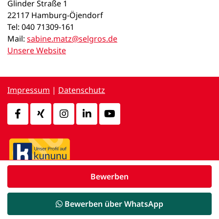
Glinder Straße 1
22117 Hamburg-Öjendorf
Tel: 040 71309-161
Mail:
sabine.matz@selgros.de
Unsere Website
Impressum
|
Datenschutz
Bewerben
powered by
d.vinci
Bewerben über WhatsApp