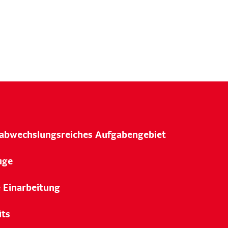
 abwechslungsreiches Aufgabengebiet
uge
e Einarbeitung
its