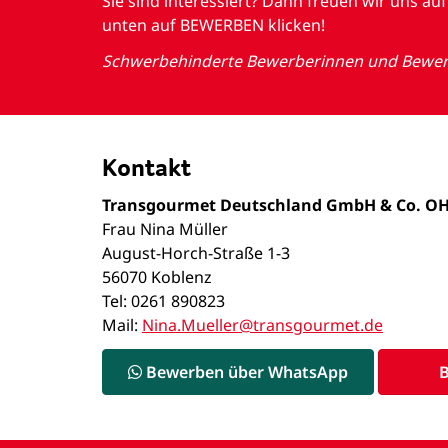
Sie sind interessiert? Dann freuen wir uns 
unten auf BEWERBEN klicken!
Schwerbehinderte Bewerberinnen und Bewerbe
Kontakt
Transgourmet Deutschland GmbH & Co. O
Frau Nina Müller
August-Horch-Straße 1-3
56070 Koblenz
Tel: 0261 890823
Mail:
Nina.Mueller@transgourmet.de
Bewerben über WhatsApp