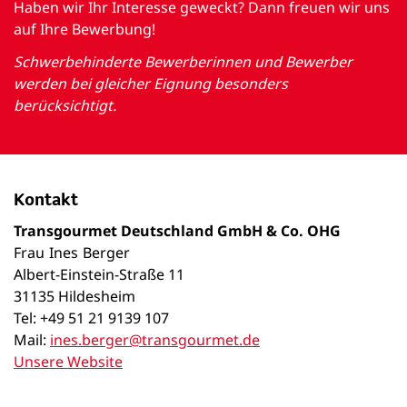
Haben wir Ihr Interesse geweckt? Dann freuen wir uns
auf Ihre Bewerbung!
Schwerbehinderte Bewerberinnen und Bewerber
werden bei gleicher Eignung besonders
berücksichtigt.
Kontakt
Transgourmet Deutschland GmbH & Co. OHG
Frau
Ines
Berger
Albert-Einstein-Straße 11
31135 Hildesheim
Tel: +49 51 21 9139 107
Mail:
ines.berger@transgourmet.de
Unsere Website