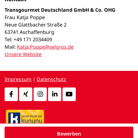
Transgourmet Deutschland GmbH & Co. OHG
Frau
Katja
Poppe
Neue Glattbacher Straße 2
63741 Aschaffenburg
Tel: +49 171 2034409
Mail:
Katja.Poppe@selgros.de
Unsere Website
Impressum
|
Datenschutz
Bewerben
powered by
d.vinci