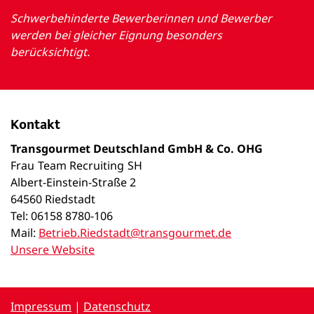
Schwerbehinderte Bewerberinnen und Bewerber
werden bei gleicher Eignung besonders
berücksichtigt.
Kontakt
Transgourmet Deutschland GmbH & Co. OHG
Frau
Team Recruiting
SH
Albert-Einstein-Straße 2
64560 Riedstadt
Tel: 06158 8780-106
Mail:
Betrieb.Riedstadt@transgourmet.de
Unsere Website
Impressum
|
Datenschutz