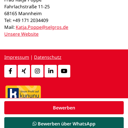
Fahrlachstraße 11-25
68165 Mannheim
Tel: +49 171 2034409
Mail:
Katja.Poppe@selgros.de
Unsere Website
Impressum
|
Datenschutz
Bewerben
powered by
d.vinci
Bewerben über WhatsApp